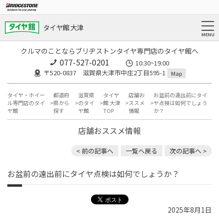
タイヤ館 大津
クルマのことならブリヂストンタイヤ専門店のタイヤ館へ
077-527-0201
10:30~19:00
〒520-0837 滋賀県大津市中庄2丁目595-1
Map
タイヤ・ホイー
都道府
滋賀県
タイヤ
店舗お
お盆前の遠出前にタイ
ル専門店のタイ
県から
のタイ
館 大津
ススメ
ヤ点検は如何でしょう
ヤ館
探す
ヤ館
TOP
情報
か？
店舗おススメ情報
< 前の記事へ
一覧へ戻る
次の記事へ >
お盆前の遠出前にタイヤ点検は如何でしょうか？
2025年8月1日