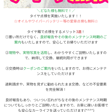
＼どなた様も無料で！／
タイヤ点検を実施いたします！！
☆オイルやワイパーバッテリー等の愛車点検も無料☆
タイヤ館で点検をするメリット
3選
！
①悪い所だけでなく、
良好報告
や
その後のメンテナンス時期のご
案内
もいたしますので、安心してお帰りいただけます
②
現物
や、
実物写真を活用
し、わかりやすくご説明いたしますの
で、納得して交換、継続利用ができます
③交換時は
クーポンのご案内
をいたしますので、お得にメンテナ
ンスをしていただけます
過剰請求や、実物を見ずに勧められたまま交換、などの不安要素
を完全解消！
良好報告もあり、ついつい忘れがちなその後のメンテナンス時期
についてもしっかりとご説明いたしますので、お車に疎いお客様で
も安心なカーライフを送っていただけます(*^^*)