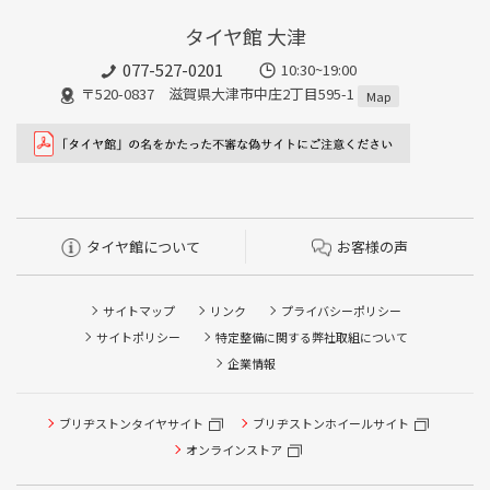
タイヤ館 大津
077-527-0201
10:30~19:00
〒520-0837 滋賀県大津市中庄2丁目595-1
Map
タイヤ館について
お客様の声
サイトマップ
リンク
プライバシーポリシー
サイトポリシー
特定整備に関する弊社取組について
企業情報
ブリヂストンタイヤサイト
ブリヂストンホイールサイト
タイヤ点検・安全点検/タイヤ履き替え/オイル交換/その他
ピット作業の予約
オンラインストア
クローク契約会員専用タイヤ履き替え※タイヤ履き替えを