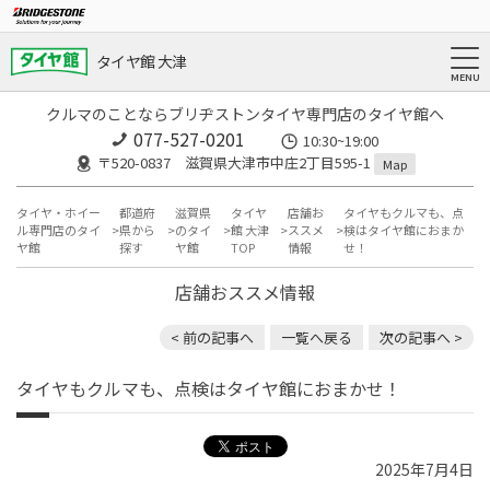
タイヤ館 大津
クルマのことならブリヂストンタイヤ専門店のタイヤ館へ
077-527-0201
10:30~19:00
〒520-0837 滋賀県大津市中庄2丁目595-1
Map
タイヤ・ホイー
都道府
滋賀県
タイヤ
店舗お
タイヤもクルマも、点
ル専門店のタイ
県から
のタイ
館 大津
ススメ
検はタイヤ館におまか
ヤ館
探す
ヤ館
TOP
情報
せ！
店舗おススメ情報
< 前の記事へ
一覧へ戻る
次の記事へ >
タイヤもクルマも、点検はタイヤ館におまかせ！
2025年7月4日