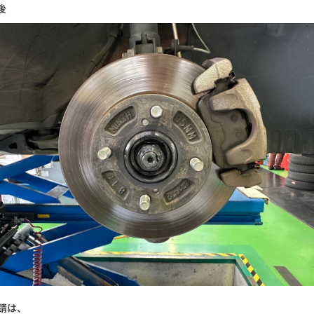
後
錆は、