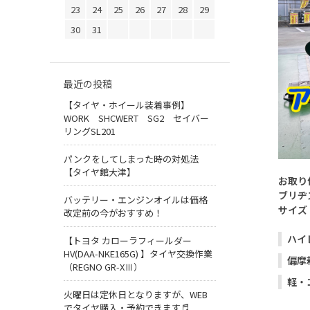
23
24
25
26
27
28
29
30
31
最近の投稿
【タイヤ・ホイール装着事例】
WORK SHCWERT SG2 セイバー
リングSL201
パンクをしてしまった時の対処法
【タイヤ館大津】
お取り
ブリヂ
バッテリー・エンジンオイルは価格
サイズ：
改定前の今がおすすめ！
ハイ
【トヨタ カローラフィールダー
HV(DAA-NKE165G) 】タイヤ交換作業
偏摩
（REGNO GR-XⅢ）
軽・
火曜日は定休日となりますが、WEB
でタイヤ購入・予約できます♬