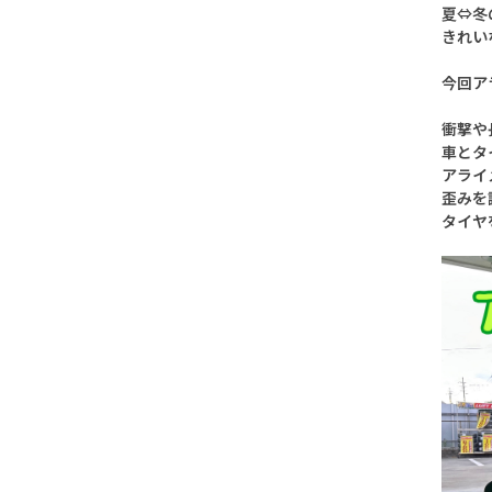
夏⇔冬
きれい
今回ア
衝撃や
車とタ
アライ
歪みを
タイヤ