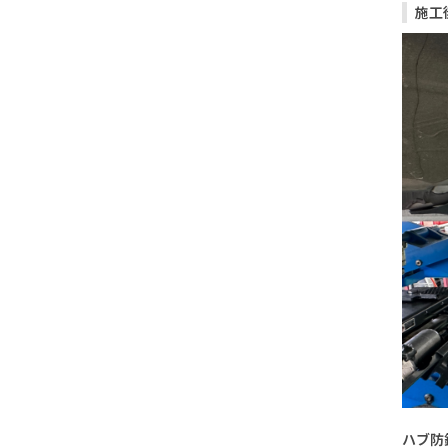
施工
ハブ防