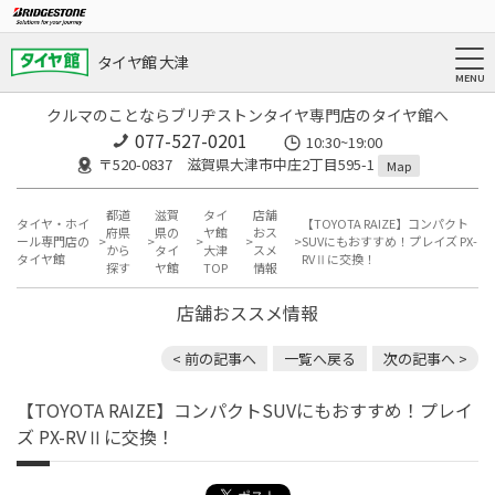
タイヤ館 大津
クルマのことならブリヂストンタイヤ専門店のタイヤ館へ
077-527-0201
10:30~19:00
〒520-0837 滋賀県大津市中庄2丁目595-1
Map
都道
滋賀
タイ
店舗
タイヤ・ホイ
【TOYOTA RAIZE】コンパクト
府県
県の
ヤ館
おス
ール専門店の
SUVにもおすすめ！プレイズ PX-
から
タイ
大津
スメ
タイヤ館
RVⅡに交換！
探す
ヤ館
TOP
情報
店舗おススメ情報
< 前の記事へ
一覧へ戻る
次の記事へ >
【TOYOTA RAIZE】コンパクトSUVにもおすすめ！プレイ
ズ PX-RVⅡに交換！