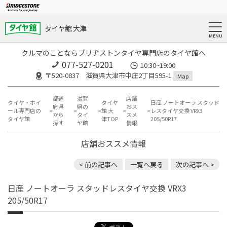
タイヤ館 大津
クルマのことならブリヂストンタイヤ専門店のタイヤ館へ
077-527-0201
10:30~19:00
〒520-0837 滋賀県大津市中庄2丁目595-1
Map
都道
滋賀
店舗
タイヤ・ホイ
タイヤ
日産 ノートオーラ スタッド
府県
県の
おス
ール専門店の
館 大
レスタイヤ交換 VRX3
から
タイ
スメ
タイヤ館
津TOP
205/50R17
探す
ヤ館
情報
店舗おススメ情報
< 前の記事へ
一覧へ戻る
次の記事へ >
日産 ノートオーラ スタッドレスタイヤ交換 VRX3
205/50R17