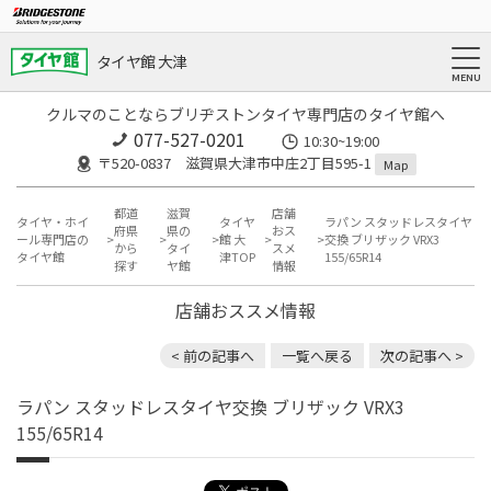
タイヤ館 大津
クルマのことならブリヂストンタイヤ専門店のタイヤ館へ
077-527-0201
10:30~19:00
〒520-0837 滋賀県大津市中庄2丁目595-1
Map
都道
滋賀
店舗
タイヤ・ホイ
タイヤ
ラパン スタッドレスタイヤ
府県
県の
おス
ール専門店の
館 大
交換 ブリザック VRX3
から
タイ
スメ
タイヤ館
津TOP
155/65R14
探す
ヤ館
情報
店舗おススメ情報
< 前の記事へ
一覧へ戻る
次の記事へ >
ラパン スタッドレスタイヤ交換 ブリザック VRX3
155/65R14