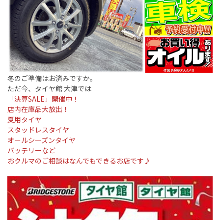
冬のご準備はお済みですか。
ただ今、タイヤ館 大津では
「決算SALE」開催中！
店内在庫品大放出！
夏用タイヤ
スタッドレスタイヤ
オールシーズンタイヤ
バッテリーなど
おクルマのご相談はなんでもできるお店です♪