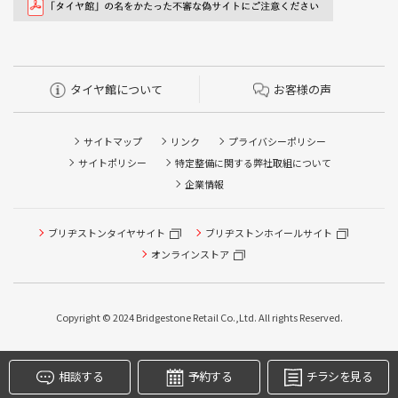
タイヤ館について
お客様の声
サイトマップ
リンク
プライバシーポリシー
サイトポリシー
特定整備に関する弊社取組について
企業情報
ブリヂストンタイヤサイト
ブリヂストンホイールサイト
タイヤ点検・安全点検/タイヤ履き替え/オイル交換/その他
ピット作業の予約
オンラインストア
クローク契約会員専用タイヤ履き替え※タイヤ履き替えを
希望のクローク契約会員の方はこちらを選択ください
Copyright © 2024 Bridgestone Retail Co.,Ltd. All rights Reserved.
本日のタイヤ履き替え順番待ち予約 ※クローク契約会員の
方はご利用いただけません
相談する
予約する
チラシを見る