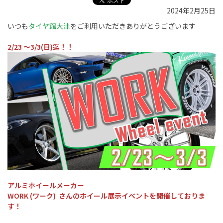
2024年2月25日
いつも
タイヤ館大津
をご利用いただきありがとうございます
2/23 ～3/3(日)迄！！
アルミホイールメーカー
WORK (ワーク)
さんのホイール展示イベントを開催しておりま
す！