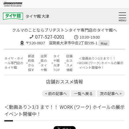
タイヤ館 大津
クルマのことならブリヂストンタイヤ専門店のタイヤ館へ
077-527-0201
10:30~19:00
〒520-0837 滋賀県大津市中庄2丁目595-1
Map
都道
滋賀
タイ
店舗
タイヤ・ホイ
＜動画あり＞3/3 まで！！
府県
県の
ヤ館
おス
ール専門店の
WORK (ワーク) ホイールの展示
から
タイ
大津
スメ
タイヤ館
イベント開催中！
探す
ヤ館
TOP
情報
店舗おススメ情報
< 前の記事へ
一覧へ戻る
次の記事へ >
＜動画あり＞3/3 まで！！ WORK (ワーク) ホイールの展示
イベント開催中！