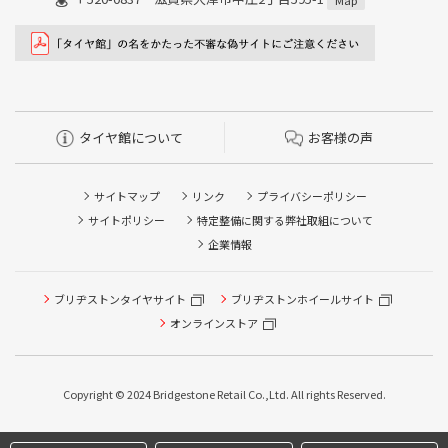
Map
タイヤ館について
お客様の声
サイトマップ
リンク
プライバシーポリシー
サイトポリシー
特定整備に関する弊社取組について
企業情報
タイヤ点検・安全点検/タイヤ履き替え/オイル交換/その他
ブリヂストンタイヤサイト
ブリヂストンホイールサイト
ピット作業の予約
オンラインストア
クローク契約会員専用タイヤ履き替え※タイヤ履き替えを
希望のクローク契約会員の方はこちらを選択ください
Copyright © 2024 Bridgestone Retail Co.,Ltd. All rights Reserved.
本日のタイヤ履き替え順番待ち予約 ※クローク契約会員の
方はご利用いただけません