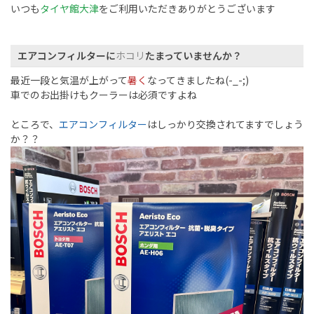
いつも
タイヤ館大津
をご利用いただきありがとうございます
エアコンフィルターに
ホコリ
たまっていませんか？
最近一段と気温が上がって
暑く
なってきましたね(-_-;)
車でのお出掛けもクーラーは必須ですよね
ところで、
エアコンフィルター
はしっかり交換されてますでしょう
か？？