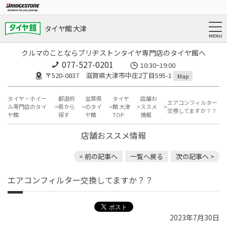
タイヤ館 大津
クルマのことならブリヂストンタイヤ専門店のタイヤ館へ
077-527-0201
10:30~19:00
〒520-0837 滋賀県大津市中庄2丁目595-1
Map
タイヤ・ホイー
都道府
滋賀県
タイヤ
店舗お
エアコンフィルター
ル専門店のタイ
県から
のタイ
館 大津
ススメ
交換してますか？？
ヤ館
探す
ヤ館
TOP
情報
店舗おススメ情報
< 前の記事へ
一覧へ戻る
次の記事へ >
エアコンフィルター交換してますか？？
2023年7月30日