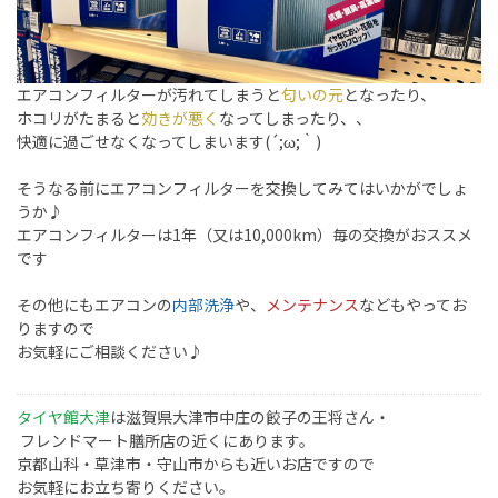
エアコンフィルターが汚れてしまうと
匂いの元
となったり、
ホコリがたまると
効きが悪く
なってしまったり、、
快適に過ごせなくなってしまいます(´;ω;｀)
そうなる前にエアコンフィルターを交換してみてはいかがでしょ
うか♪
エアコンフィルターは1年（又は10,000km）毎の交換がおススメ
です
その他にもエアコンの
内部洗浄
や、
メンテナンス
などもやってお
りますので
お気軽にご相談ください♪
タイヤ館大津
は滋賀県大津市中庄の餃子の王将さん・
フレンドマート膳所店の近くにあります。
京都山科・草津市・守山市からも近いお店ですので
お気軽にお立ち寄りください。