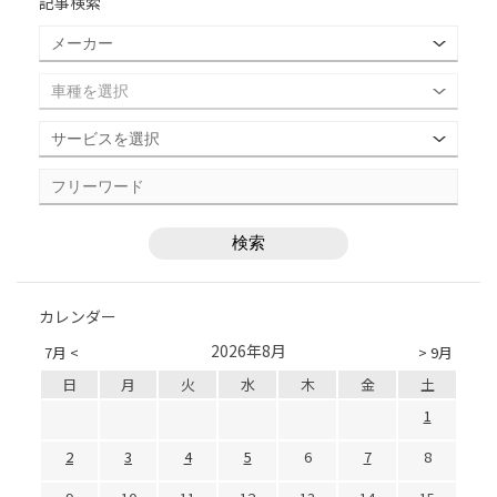
記事検索
カレンダー
2026年8月
7月 <
> 9月
日
月
火
水
木
金
土
1
2
3
4
5
6
7
8