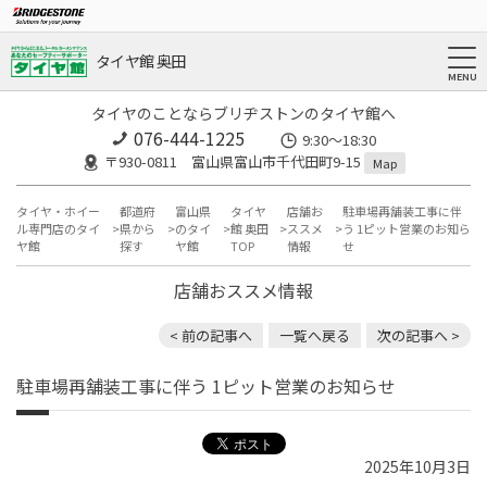
タイヤ館 奥田
タイヤのことならブリヂストンのタイヤ館へ
076-444-1225
9:30～18:30
〒930-0811 富山県富山市千代田町9-15
Map
タイヤ・ホイー
都道府
富山県
タイヤ
店舗お
駐車場再舗装工事に伴
ル専門店のタイ
県から
のタイ
館 奥田
ススメ
う 1ピット営業のお知ら
ヤ館
探す
ヤ館
TOP
情報
せ
店舗おススメ情報
< 前の記事へ
一覧へ戻る
次の記事へ >
駐車場再舗装工事に伴う 1ピット営業のお知らせ
2025年10月3日