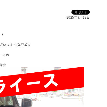
2025年9月13日
！！
いますヾ(≧▽≦)ﾉ
ースの
介☆