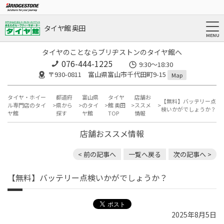
タイヤ館 奥田
タイヤのことならブリヂストンのタイヤ館へ
076-444-1225
9:30～18:30
〒930-0811 富山県富山市千代田町9-15
Map
タイヤ・ホイー
都道府
富山県
タイヤ
店舗お
【無料】バッテリー点
ル専門店のタイ
県から
のタイ
館 奥田
ススメ
検いかがでしょうか？
ヤ館
探す
ヤ館
TOP
情報
店舗おススメ情報
< 前の記事へ
一覧へ戻る
次の記事へ >
【無料】バッテリー点検いかがでしょうか？
2025年8月5日