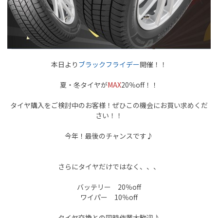
本日より
ブラックフライデー
開催！！
夏・冬タイヤが
MAX
20％off！！
タイヤ購入をご検討中のお客様！ぜひこの機会にお買い求めくだ
さい！！
今年！最後のチャンスです♪
さらにタイヤだけではなく、、、
バッテリー 20％off
ワイパー 10％off
タイヤ交換との
同時作業大歓迎♪