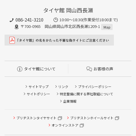
タイヤ館 岡山西長瀬
086-241-3210
10:00〜18:30(作業受付18:00まで)
〒700-0965 岡山県岡山市北区西長瀬1209-1
Map
タイヤ館について
お客様の声
サイトマップ
リンク
プライバシーポリシー
サイトポリシー
特定整備に関する弊社取組について
企業情報
ブリヂストンタイヤサイト
ブリヂストンホイールサイト
タイヤ点検・安全点検/タイヤ履き替え/オイル交換/その他
ピット作業の予約
オンラインストア
クローク契約会員専用タイヤ履き替え※タイヤ履き替えを