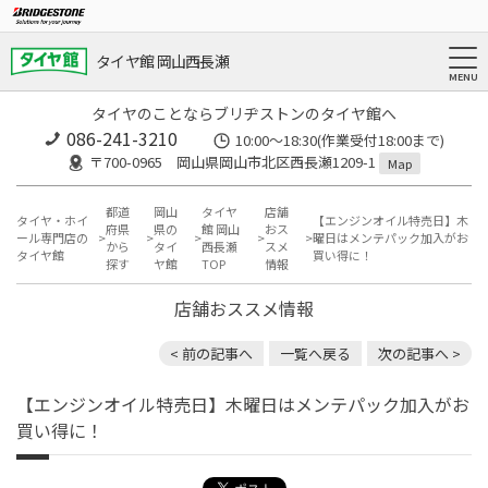
タイヤ館 岡山西長瀬
タイヤのことならブリヂストンのタイヤ館へ
086-241-3210
10:00〜18:30(作業受付18:00まで)
〒700-0965 岡山県岡山市北区西長瀬1209-1
Map
都道
岡山
タイヤ
店舗
タイヤ・ホイ
【エンジンオイル特売日】木
府県
県の
館 岡山
おス
ール専門店の
曜日はメンテパック加入がお
から
タイ
西長瀬
スメ
タイヤ館
買い得に！
探す
ヤ館
TOP
情報
店舗おススメ情報
< 前の記事へ
一覧へ戻る
次の記事へ >
【エンジンオイル特売日】木曜日はメンテパック加入がお
買い得に！