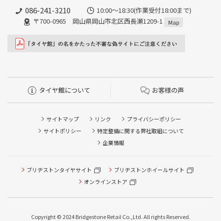
086-241-3210
10:00〜18:30(作業受付18:00まで)
〒700-0965 岡山県岡山市北区西長瀬1209-1
Map
タイヤ館について
お客様の声
サイトマップ
リンク
プライバシーポリシー
サイトポリシー
特定整備に関する弊社取組について
企業情報
ブリヂストンタイヤサイト
ブリヂストンホイールサイト
タイヤ点検・安全点検/タイヤ履き替え/オイル交換/その他
ピット作業の予約
オンラインストア
クローク契約会員専用タイヤ履き替え※タイヤ履き替えを
希望のクローク契約会員の方はこちらを選択ください
Copyright © 2024 Bridgestone Retail Co.,Ltd. All rights Reserved.
本日のタイヤ履き替え順番待ち予約 ※クローク契約会員の