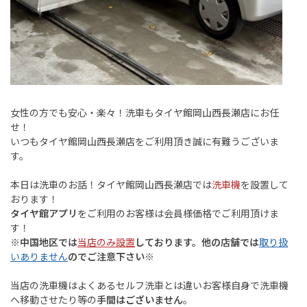
女性の方でも安心・楽々！洗車もタイヤ館岡山西長瀬店にお任
せ！
いつもタイヤ館岡山西長瀬店をご利用頂き誠に有難うございま
す。
本日は洗車のお話！タイヤ館岡山西長瀬店では
洗車機
を設置して
おります！
タイヤ館アプリ
をご利用のお客様は会員様価格でご利用頂けま
す！
※中国地区では
当店のみ設置
しております。他の店舗では
取り扱
いありません
のでご注意下さい※
当店の洗車機はよくあるセルフ洗車とは違いお客様自身で洗車機
へ移動させたり等の
手間はございません
。