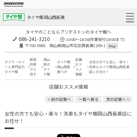
タイヤ館 岡山西長瀬
タイヤのことならブリヂストンのタイヤ館へ
086-241-3210
10:00〜18:30(作業受付18:00まで)
〒700-0965 岡山県岡山市北区西長瀬1209-1
Map
都道
岡山
店舗
タイヤ・ホイ
タイヤ館
女性の方でも安心・楽々！
府県
県の
おス
ール専門店の
岡山西長
洗車もタイヤ館岡山西長瀬
から
タイ
スメ
タイヤ館
瀬TOP
店にお任せ！
探す
ヤ館
情報
店舗おススメ情報
< 前の記事へ
一覧へ戻る
次の記事へ >
女性の方でも安心・楽々！洗車もタイヤ館岡山西長瀬店に
お任せ！