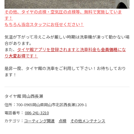
その他、タイヤの点検・空気圧の点検等、無料で実施していま
す！
もちろん当店スタッフにお任せください！
気温が下がって冷えこみが厳しい時期は洗車機が凍って動かない場
合があります。
また、
タイヤ館アプリを登録されますと洗車料金も
会員価格
にな
り
大変お得
です！
是非一度、タイヤ館の洗車をご利用して下さい！お待ちしており
ます！
タイヤ館 岡山西長瀬
住所：700-0965岡山県岡山市北区西長瀬1209-1
電話番号：
086-241-3210
カテゴリ：
コーティング関連
点検
その他メンテナンス