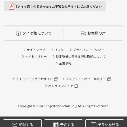
タイヤ館について
お客様の声
サイトマップ
リンク
プライバシーポリシー
サイトポリシー
特定整備に関する弊社取組について
企業情報
ブリヂストンタイヤサイト
ブリヂストンホイールサイト
タイヤ点検・安全点検/タイヤ履き替え/オイル交換/その他
ピット作業の予約
オンラインストア
クローク契約会員専用タイヤ履き替え※タイヤ履き替えを
希望のクローク契約会員の方はこちらを選択ください
Copyright © 2024 Bridgestone Retail Co.,Ltd. All rights Reserved.
本日のタイヤ履き替え順番待ち予約 ※クローク契約会員の
方はご利用いただけません
相談する
予約する
チラシを見る