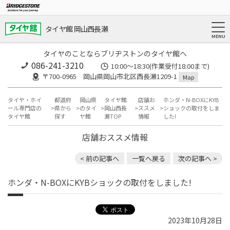
タイヤ館 岡山西長瀬
タイヤのことならブリヂストンのタイヤ館へ
086-241-3210
10:00〜18:30(作業受付18:00まで)
〒700-0965 岡山県岡山市北区西長瀬1209-1
Map
タイヤ・ホイ
都道府
岡山県
タイヤ館
店舗お
ホンダ・N-BOXにKYB
ール専門店の
県から
のタイ
岡山西長
ススメ
ショックの取付をしま
タイヤ館
探す
ヤ館
瀬TOP
情報
した!
店舗おススメ情報
< 前の記事へ
一覧へ戻る
次の記事へ >
ホンダ・N-BOXにKYBショックの取付をしました!
2023年10月28日