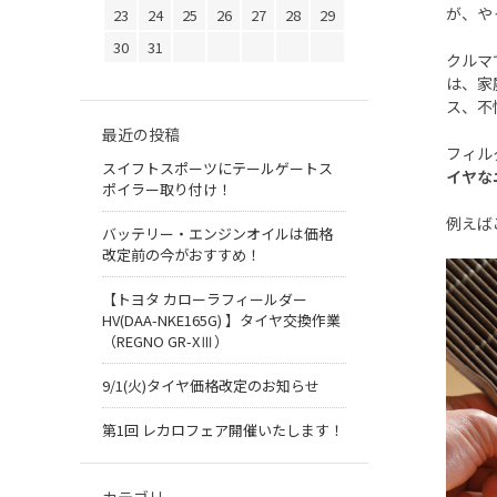
が、や
23
24
25
26
27
28
29
30
31
クルマ
は、家
ス、不
最近の投稿
フィル
スイフトスポーツにテールゲートス
イヤな
ポイラー取り付け！
例えば
バッテリー・エンジンオイルは価格
改定前の今がおすすめ！
【トヨタ カローラフィールダー
HV(DAA-NKE165G) 】タイヤ交換作業
（REGNO GR-XⅢ）
9/1(火)タイヤ価格改定のお知らせ
第1回 レカロフェア開催いたします！