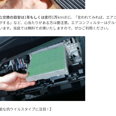
な
交換の目安は
1
年もしくは走行
1
万
km
ほど。「言われてみれば、エア
がする」など、心当たりがある方は要注意。エアコンフィルターはグル
います。当店では無料で点検いたしますので、ぜひご利用ください。
能な抗ウイルスタイプに注目！】