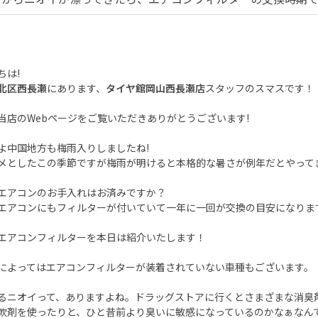
ちは!
北区西長瀬
にあります、
タイヤ館岡山西長瀬店
スタッフのスマスです！
当店のWebページをご覧いただきありがとうございます!
よ中国地方も梅雨入りしましたね!
メとしたこの季節ですが梅雨が明けると本格的な暑さが例年だとやって
エアコンのお手入れはお済みですか？
エアコンにもフィルターが付いていて一年に一回が交換の目安になりま
エアコンフィルターを本日は紹介いたします！
によってはエアコンフィルターが装着されていない車種もございます。
るニオイって、ありますよね。ドラッグストアに行くとさまざまな消臭
軟剤を使ったりと、ひと昔前より臭いに敏感になっているのかなぁなん