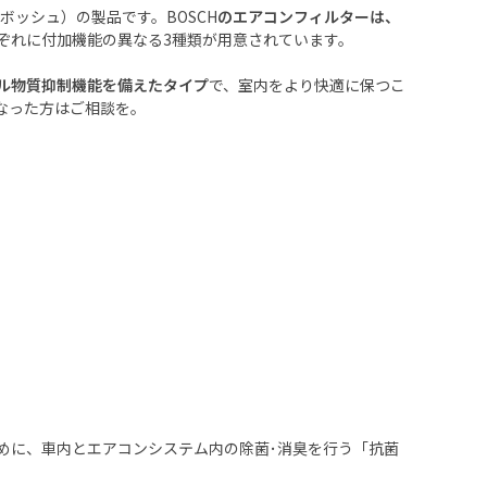
ボッシュ）の製品です。
BOSCH
のエアコンフィルターは、
ぞれに付加機能の異なる
3
種類が用意されています。
ル物質抑制機能を備えたタイプ
で、室内をより快適に保つこ
なった方はご相談を。
めに、車内とエアコンシステム内の除菌･消臭を行う「抗菌