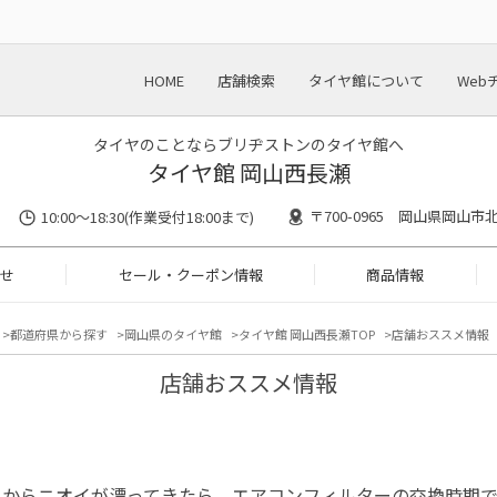
HOME
店舗検索
タイヤ館について
Web
タイヤのことならブリヂストンのタイヤ館へ
タイヤ館 岡山西長瀬
〒700-0965 岡山県岡山市北
10:00〜18:30(作業受付18:00まで)
せ
セール・クーポン情報
商品情報
都道府県から探す
岡山県のタイヤ館
タイヤ館 岡山西長瀬TOP
店舗おススメ情報
店舗おススメ情報
口からニオイが漂ってきたら、エアコンフィルターの交換時期です