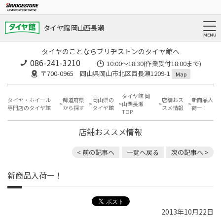
タイヤ館 岡山西長瀬
タイヤのことならブリヂストンのタイヤ館へ
086-241-3210
10:00〜18:30(作業受付18:00まで)
〒700-0965 岡山県岡山市北区西長瀬1209-1
Map
タイヤ館 岡
タイヤ・ホイール
都道府県
岡山県の
店舗おス
新商品入
山西長瀬
専門店のタイヤ館
から探す
タイヤ館
スメ情報
荷ー！
TOP
店舗おススメ情報
< 前の記事へ
一覧へ戻る
次の記事へ >
新商品入荷ー！
2013年10月22日