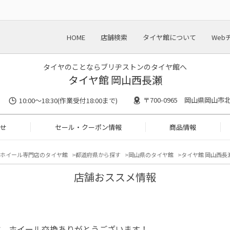
HOME
店舗検索
タイヤ館について
Web
タイヤのことならブリヂストンのタイヤ館へ
タイヤ館 岡山西長瀬
〒700-0965 岡山県岡山市北
10:00〜18:30(作業受付18:00まで)
せ
セール・クーポン情報
商品情報
ホイール専門店のタイヤ館
都道府県から探す
岡山県のタイヤ館
タイヤ館 岡山西長瀬
店舗おススメ情報
ヤ、ホイール交換ありがとうございます！