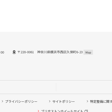
〒220-0061 神奈川県横浜市西区久保町6-23
00
Map
プライバシーポリシー
サイトポリシー
特定整備に関
他ピット作業の予約
ブリヂストンホイールサイト
希望のクローク契約会員の方はこちらを選択ください