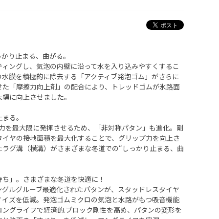
っかり止まる、曲がる。
ィングし、気泡の内壁に沿って水を入り込みやすくするこ
の水膜を積極的に除去する「アクティブ発泡ゴム」がさらに
せた「摩擦力向上剤」の配合により、トレッドゴムが氷路面
大幅に向上させました。
止まる。
プ力を最大限に発揮させるため、「非対称パタン」も進化。剛
タイヤの接地面積を最大化することで、グリップ力を向上さ
たラグ溝（横溝）がさまざまな冬道での“しっかり止まる、曲
持ち」。さまざまな冬道を快適に！
ングルグルーブ最適化されたパタンが、スタッドレスタイヤ
ノイズを低減。発泡ゴムミクロの気泡と水路がもつ吸音機能
ロングライフで経済的.ブロック剛性を高め、パタンの変形を