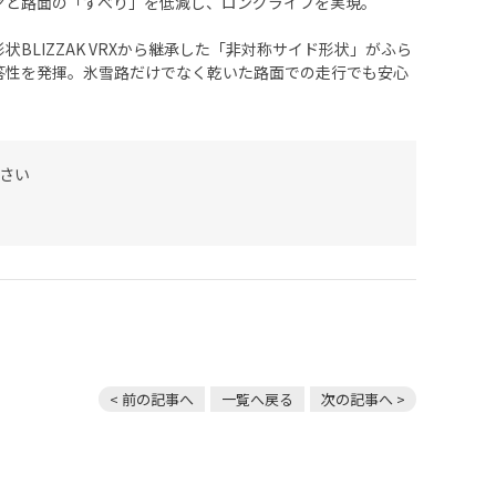
ヤと路面の「すべり」を低減し、ロングライフを実現。
BLIZZAK VRXから継承した「非対称サイド形状」がふら
答性を発揮。氷雪路だけでなく乾いた路面での走行でも安心
さい
< 前の記事へ
一覧へ戻る
次の記事へ >