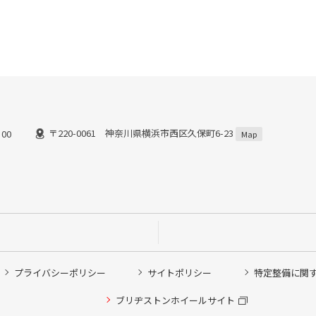
〒220-0061 神奈川県横浜市西区久保町6-23
00
Map
プライバシーポリシー
サイトポリシー
特定整備に関
他ピット作業の予約
ブリヂストンホイールサイト
希望のクローク契約会員の方はこちらを選択ください