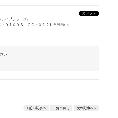
ドライブシリーズ。
Ｃ‐０１００Ｓ、ＧＣ‐０１２Ｌを展示中。
。
さい
< 前の記事へ
一覧へ戻る
次の記事へ >