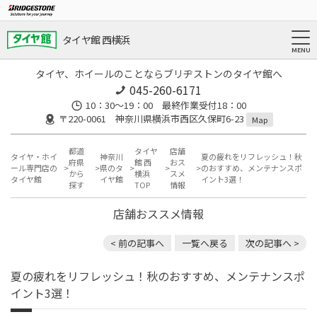
タイヤ館 西横浜
タイヤ、ホイールのことならブリヂストンのタイヤ館へ
045-260-6171
10：30～19：00 最終作業受付18：00
〒220-0061 神奈川県横浜市西区久保町6-23
Map
都道
タイヤ
店舗
タイヤ・ホイ
神奈川
夏の疲れをリフレッシュ！秋
府県
館 西
おス
ール専門店の
県のタ
のおすすめ、メンテナンスポ
から
横浜
スメ
タイヤ館
イヤ館
イント3選！
探す
TOP
情報
店舗おススメ情報
< 前の記事へ
一覧へ戻る
次の記事へ >
夏の疲れをリフレッシュ！秋のおすすめ、メンテナンスポ
イント3選！