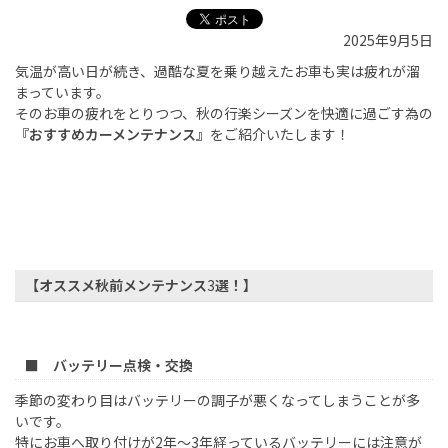
2025年9月5日
気温が高い日が続き、過酷な夏を乗り越えたお車も実は疲れが溜
まっています。
そのお車の疲れをとりつつ、秋の行楽シーズンを快適に過ごす為の
『おすすめカーメンテナンス』
をご紹介いたします！
【オススメ秋前メンテナンス
3
選！】
■ バッテリー点検・交換
季節の変わり目はバッテリーの調子が悪くなってしまうことが多
いです。
特にお車へ取り付けが
2
年～
3
年経っているバッテリーには注意が