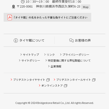
10：30～19：00 最終作業受付18：00
〒220-0061 神奈川県横浜市西区久保町6-23
Map
タイヤ館について
お客様の声
サイトマップ
リンク
プライバシーポリシー
サイトポリシー
特定整備に関する弊社取組について
企業情報
ブリヂストンタイヤサイト
ブリヂストンホイールサイト
タイヤ点検・安全点検/タイヤ履き替え/オイル交換/その他
ピット作業の予約
オンラインストア
クローク契約会員専用タイヤ履き替え※タイヤ履き替えを
希望のクローク契約会員の方はこちらを選択ください
Copyright © 2024 Bridgestone Retail Co.,Ltd. All rights Reserved.
本日のタイヤ履き替え順番待ち予約 ※クローク契約会員の
方はご利用いただけません