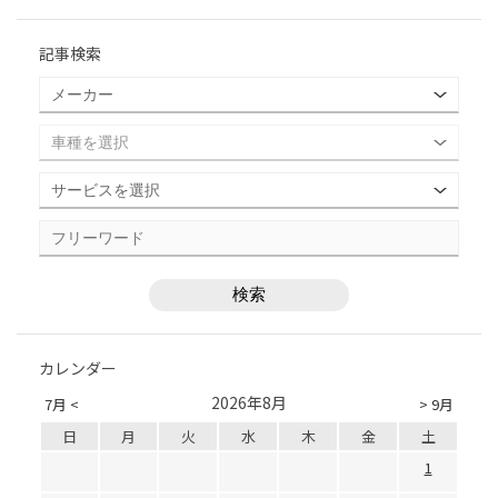
記事検索
カレンダー
2026年8月
7月 <
> 9月
日
月
火
水
木
金
土
1