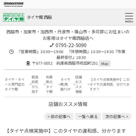
タイヤ館 西脇
西脇市・加東市・加西市・丹波市・篠山市・多可郡にお住まいの
お客様はタイヤ館西脇店へ
0795-22-5090
『営業時間』10:30～19:00 『休憩時間』13:30～14:30『作業
最終受付』18:30
〒677-0052 兵庫県西脇市和田町251
Map
都道
兵庫
店舗
タイヤ・ホイ
タイヤ
【タイヤ点検実施中】この
府県
県の
おス
ール専門店の
館 西
タイヤの違和感、分かりま
から
タイ
スメ
タイヤ館
脇TOP
すか？
探す
ヤ館
情報
店舗おススメ情報
< 前の記事へ
一覧へ戻る
次の記事へ >
【タイヤ点検実施中】このタイヤの違和感、分かります