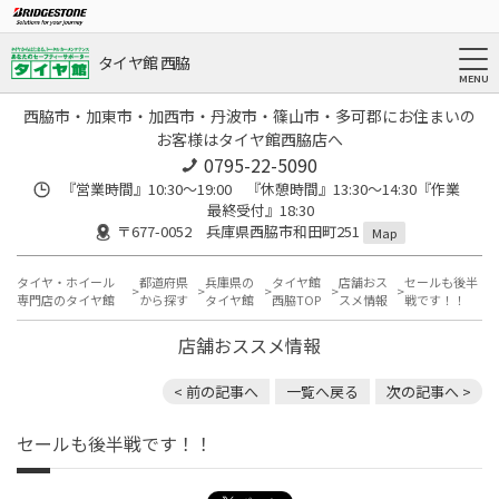
タイヤ館 西脇
西脇市・加東市・加西市・丹波市・篠山市・多可郡にお住まいの
お客様はタイヤ館西脇店へ
0795-22-5090
『営業時間』10:30～19:00 『休憩時間』13:30～14:30『作業
最終受付』18:30
〒677-0052 兵庫県西脇市和田町251
Map
タイヤ・ホイール
都道府県
兵庫県の
タイヤ館
店舗おス
セールも後半
専門店のタイヤ館
から探す
タイヤ館
西脇TOP
スメ情報
戦です！！
店舗おススメ情報
< 前の記事へ
一覧へ戻る
次の記事へ >
セールも後半戦です！！