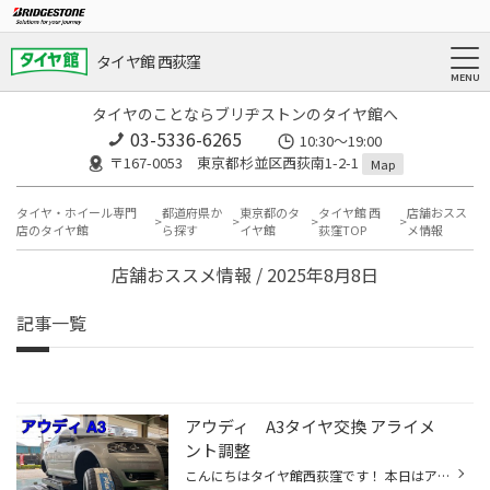
タイヤ館 西荻窪
タイヤのことならブリヂストンのタイヤ館へ
03-5336-6265
10:30～19:00
〒167-0053 東京都杉並区西荻南1-2-1
Map
タイヤ・ホイール専門
都道府県か
東京都のタ
タイヤ館 西
店舗おスス
店のタイヤ館
ら探す
イヤ館
荻窪TOP
メ情報
店舗おススメ情報 / 2025年8月8日
記事一覧
アウディ A3タイヤ交換 アライメ
ント調整
こんにちはタイヤ館西荻窪です！ 本日はアウディ A3のタイヤ交換 アライメント調整をご紹介致します！ 今回装着させて頂いたタイヤは Playz PX-Ⅱになります。 Playzの特徴としては、雨の日に発揮できるウエット性能が高いタイヤになります。 その他直進安定性、長持ち性能も高いタイヤになります。 ...