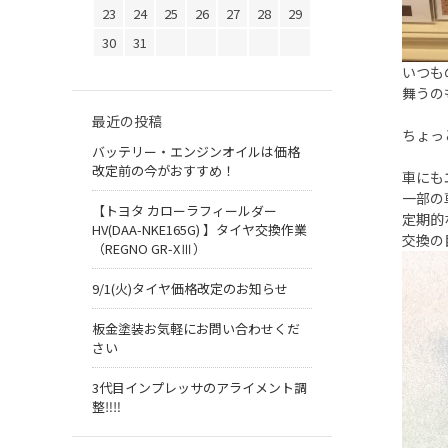
23
24
25
26
27
28
29
30
31
いつも
舞うの
最近の投稿
ちょっ
バッテリー・エンジンオイルは価格
改定前の今がおすすめ！
車にも
一部の
【トヨタ カローラフィールダー
定期的
HV(DAA-NKE165G) 】タイヤ交換作業
交換の
（REGNO GR-XⅢ）
9/1(火)タイヤ価格改定のお知らせ
板金塗装お気軽にお問い合わせくだ
さい
3代目インプレッサのアライメント調
整‼︎‼︎