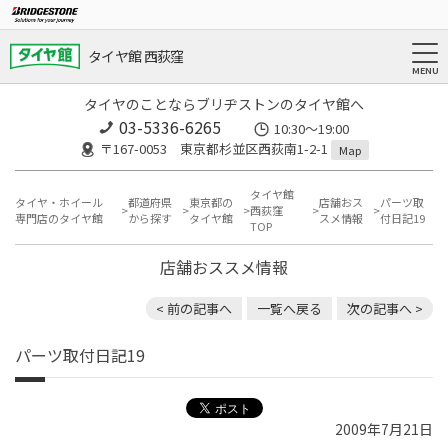
タイヤ館 西荻窪
タイヤのことならブリヂストンのタイヤ館へ
03-5336-6265
10:30～19:00
〒167-0053 東京都杉並区西荻南1-2-1
Map
タイヤ館
タイヤ・ホイール
都道府県
東京都の
店舗おス
パーツ取
西荻窪
専門店のタイヤ館
から探す
タイヤ館
スメ情報
付日記19
TOP
店舗おススメ情報
< 前の記事へ
一覧へ戻る
次の記事へ >
パーツ取付日記19
2009年7月21日