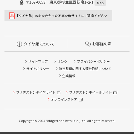
〒167-0053 東京都杉並区西荻南1-2-1
Map
タイヤ館について
お客様の声
サイトマップ
リンク
プライバシーポリシー
サイトポリシー
特定整備に関する弊社取組について
企業情報
ブリヂストンタイヤサイト
ブリヂストンホイールサイト
タイヤ点検・安全点検/タイヤ履き替え/オイル交換/その他
ピット作業の予約
オンラインストア
クローク契約会員専用タイヤ履き替え※タイヤ履き替えを
希望のクローク契約会員の方はこちらを選択ください
Copyright © 2024 Bridgestone Retail Co.,Ltd. All rights Reserved.
本日のタイヤ履き替え順番待ち予約 ※クローク契約会員の
方はご利用いただけません