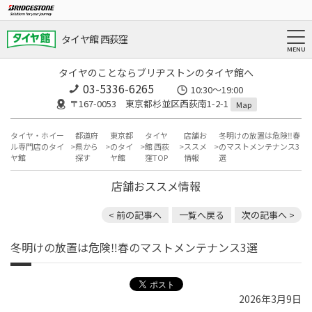
タイヤ館 西荻窪
タイヤのことならブリヂストンのタイヤ館へ
03-5336-6265
10:30～19:00
〒167-0053 東京都杉並区西荻南1-2-1
Map
タイヤ・ホイー
都道府
東京都
タイヤ
店舗お
冬明けの放置は危険‼春
ル専門店のタイ
県から
のタイ
館 西荻
ススメ
のマストメンテナンス3
ヤ館
探す
ヤ館
窪TOP
情報
選
店舗おススメ情報
< 前の記事へ
一覧へ戻る
次の記事へ >
冬明けの放置は危険‼春のマストメンテナンス3選
2026年3月9日