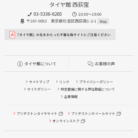
タイヤ館 西荻窪
03-5336-6265
10:30～19:00
〒167-0053 東京都杉並区西荻南1-2-1
Map
タイヤ館について
お客様の声
サイトマップ
リンク
プライバシーポリシー
サイトポリシー
特定整備に関する弊社取組について
企業情報
タイヤ点検・安全点検/タイヤ履き替え/オイル交換/その他
ブリヂストンタイヤサイト
ブリヂストンホイールサイト
ピット作業の予約
オンラインストア
クローク契約会員専用タイヤ履き替え※タイヤ履き替えを
希望のクローク契約会員の方はこちらを選択ください