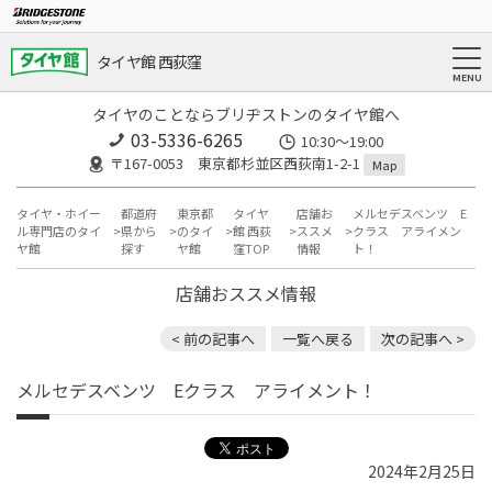
タイヤ館 西荻窪
タイヤのことならブリヂストンのタイヤ館へ
03-5336-6265
10:30～19:00
〒167-0053 東京都杉並区西荻南1-2-1
Map
タイヤ・ホイー
都道府
東京都
タイヤ
店舗お
メルセデスベンツ E
ル専門店のタイ
県から
のタイ
館 西荻
ススメ
クラス アライメン
ヤ館
探す
ヤ館
窪TOP
情報
ト！
店舗おススメ情報
< 前の記事へ
一覧へ戻る
次の記事へ >
メルセデスベンツ Eクラス アライメント！
2024年2月25日