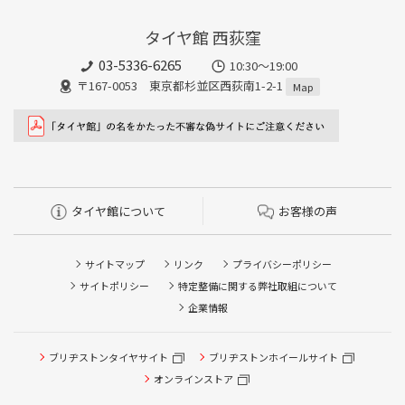
タイヤ館 西荻窪
03-5336-6265
10:30～19:00
〒167-0053 東京都杉並区西荻南1-2-1
Map
タイヤ館について
お客様の声
サイトマップ
リンク
プライバシーポリシー
サイトポリシー
特定整備に関する弊社取組について
企業情報
タイヤ点検・安全点検/タイヤ履き替え/オイル交換/その他
ブリヂストンタイヤサイト
ブリヂストンホイールサイト
ピット作業の予約
オンラインストア
クローク契約会員専用タイヤ履き替え※タイヤ履き替えを