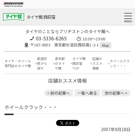
タイヤ館 西荻窪
タイヤのことならブリヂストンのタイヤ館へ
03-5336-6265
10:30～19:00
〒167-0053 東京都杉並区西荻南1-2-1
Map
都道府
東京都
タイヤ館
店舗お
タイヤ・ホイール
ホイールクラ
県から
のタイ
西荻窪
ススメ
専門店のタイヤ館
ック・・・
探す
ヤ館
TOP
情報
店舗おススメ情報
< 前の記事へ
一覧へ戻る
次の記事へ >
ホイールクラック・・・
2007年9月18日