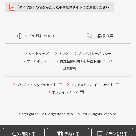
タイヤ館について
お客様の声
サイトマップ
リンク
プライバシーポリシー
サイトポリシー
特定整備に関する弊社取組について
企業情報
ブリヂストンタイヤサイト
ブリヂストンホイールサイト
タイヤ点検・安全点検/タイヤ履き替え/オイル交換/その他
ピット作業の予約
オンラインストア
クローク契約会員専用タイヤ履き替え※タイヤ履き替えを
希望のクローク契約会員の方はこちらを選択ください
Copyright © 2024 Bridgestone Retail Co.,Ltd. All rights Reserved.
本日のタイヤ履き替え順番待ち予約 ※クローク契約会員の
方はご利用いただけません
相談する
予約する
チラシを見る