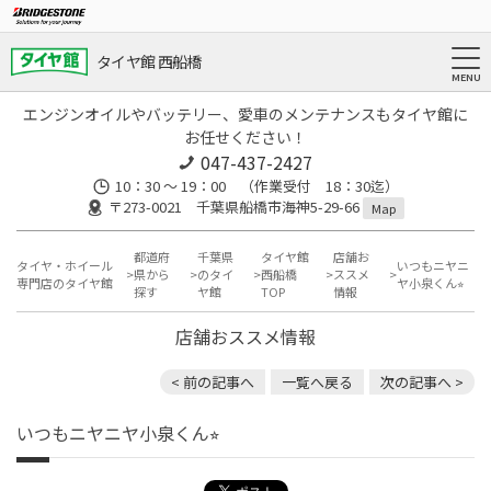
タイヤ館 西船橋
エンジンオイルやバッテリー、愛車のメンテナンスもタイヤ館に
お任せください！
047-437-2427
10：30 ～ 19：00 （作業受付 18：30迄）
〒273-0021 千葉県船橋市海神5-29-66
Map
都道府
千葉県
タイヤ館
店舗お
タイヤ・ホイール
いつもニヤニ
県から
のタイ
西船橋
ススメ
専門店のタイヤ館
ヤ小泉くん⭐︎
探す
ヤ館
TOP
情報
店舗おススメ情報
< 前の記事へ
一覧へ戻る
次の記事へ >
いつもニヤニヤ小泉くん⭐︎