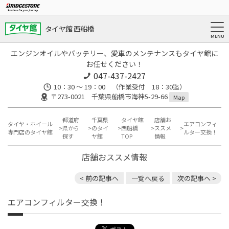
タイヤ館 西船橋
エンジンオイルやバッテリー、愛車のメンテナンスもタイヤ館に
お任せください！
047-437-2427
10：30 ～ 19：00 （作業受付 18：30迄）
〒273-0021 千葉県船橋市海神5-29-66
Map
都道府
千葉県
タイヤ館
店舗お
タイヤ・ホイール
エアコンフィ
県から
のタイ
西船橋
ススメ
専門店のタイヤ館
ルター交換！
探す
ヤ館
TOP
情報
店舗おススメ情報
< 前の記事へ
一覧へ戻る
次の記事へ >
エアコンフィルター交換！