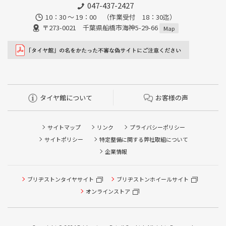
047-437-2427
10：30 ～ 19：00 （作業受付 18：30迄）
〒273-0021 千葉県船橋市海神5-29-66
Map
タイヤ館について
お客様の声
サイトマップ
リンク
プライバシーポリシー
サイトポリシー
特定整備に関する弊社取組について
企業情報
タイヤ点検・安全点検/タイヤ履き替え/オイル交換/その他
ブリヂストンタイヤサイト
ブリヂストンホイールサイト
ピット作業の予約
オンラインストア
クローク契約会員専用タイヤ履き替え※タイヤ履き替えを
希望のクローク契約会員の方はこちらを選択ください