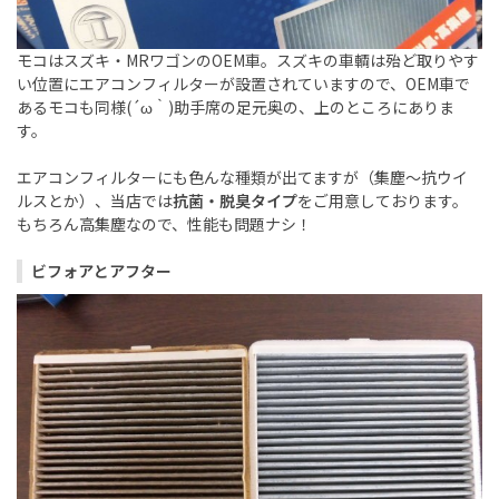
モコはスズキ・MRワゴンのOEM車。スズキの車輌は殆ど取りやす
い位置にエアコンフィルターが設置されていますので、OEM車で
あるモコも同様(´ω｀)助手席の足元奥の、上のところにありま
す。
エアコンフィルターにも色んな種類が出てますが（集塵～抗ウイ
ルスとか）、当店では
抗菌・脱臭タイプ
をご用意しております。
もちろん高集塵なので、性能も問題ナシ！
ビフォアとアフター