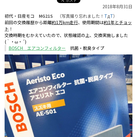
2018年8月31日
初代・日産モコ MG21S
（写真撮り忘れました！
T
д
T
）
前回の交換履歴から距離
約1万km走行
、使用期間は
約1年とチョッ
ト
！
交換時期をむかえていたので、状態確認の上、交換実施しました
(｀・ω・´)
BOSCH エアコンフィルター
抗菌・脱臭タイプ