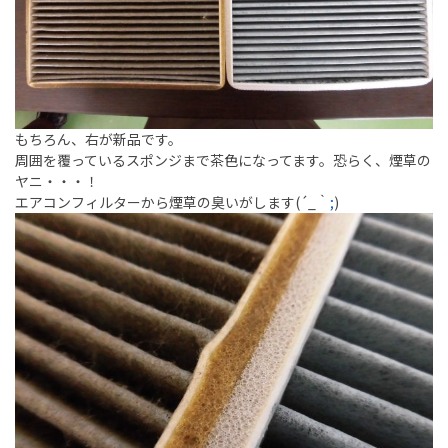
もちろん、右が新品です。
周囲を覆っているスポンジまで茶色になってます。恐らく、煙草の
ヤニ・・・！
エアコンフィルターから煙草の臭いがします(´_｀
;
)