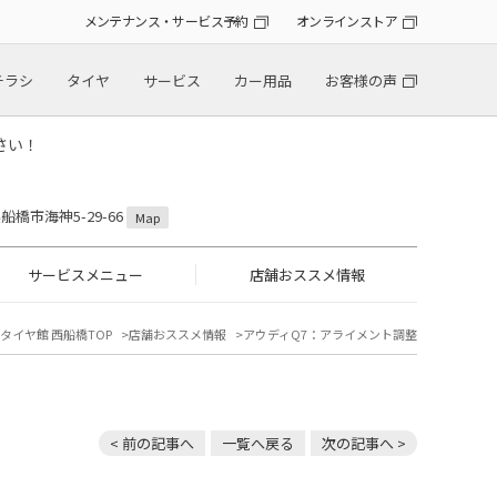
メンテナンス・サービス予約
オンラインストア
チラシ
タイヤ
サービス
カー用品
お客様の声
さい！
県船橋市海神5-29-66
Map
サービスメニュー
店舗おススメ情報
タイヤ館 西船橋TOP
店舗おススメ情報
アウディQ7：アライメント調整
< 前の記事へ
一覧へ戻る
次の記事へ >