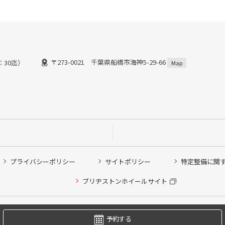
〒273-0021 千葉県船橋市海神5-29-66
8：30迄）
Map
プライバシーポリシー
サイトポリシー
特定整備に関
他ピット作業の予約
ブリヂストンホイールサイト
希望のクローク契約会員の方はこちらを選択ください
の方はご利用いただけません
Copyright © 2024 Bridgestone Retail Co.,Ltd. All rights Reserved.
予約する