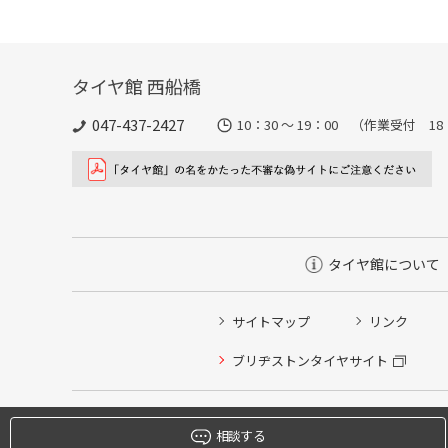
タイヤ館 西船橋
047-437-2427
10：30 ～ 19：00 （作業受付 1
タイヤ館について
サイトマップ
リンク
タイヤ点検・安全点検/タイヤ履き替え/オイル交換/その
ブリヂストンタイヤサイト
クローク契約会員専用タイヤ履き替え※タイヤ履き替えを
本日のタイヤ履き替え順番待ち予約 ※クローク契約会員
相談する