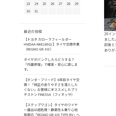
23
24
25
26
27
28
29
30
31
最近の投稿
20イ
ました
【トヨタ カローラフィールダー
HV(DAA-NKE165G) 】タイヤ交換作業
前後と
（REGNO GR-XⅢ）
ありが
タイヤがパンクしたらどうする？
「内面修理」で確実・安心に直しま
す。
【ホンダ・フリード】6年目タイヤ交
換！「純正の走りやすさを落とした
くない」お客様にオススメしたブリ
ヂストン FINESSA（フィネッサ）
【ステップワゴン】タイヤのワイヤ
ー露出は超危険！静粛性＆乗り心地
抜群の「REGNO GR-XⅢ TYPE RV」へ