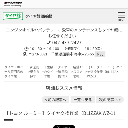
タイヤ館 西船橋
エンジンオイルやバッテリー、愛車のメンテナンスもタイヤ館に
お任せください！
047-437-2427
10：30 ～ 19：00 （作業受付 18：30迄）
〒273-0021 千葉県船橋市海神5-29-66
Map
タイヤ・ホイ
都道府
千葉県
タイヤ
店舗お
【トヨタ ルーミー】タイ
ール専門店の
県から
のタイ
館 西船
ススメ
ヤ交換作業（BLIZZAK
タイヤ館
探す
ヤ館
橋TOP
情報
WZ-1）
店舗おススメ情報
< 前の記事へ
一覧へ戻る
次の記事へ >
【トヨタ ルーミー】タイヤ交換作業（BLIZZAK WZ-1）