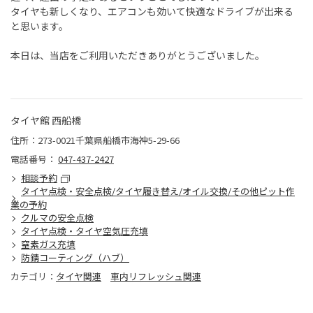
タイヤも新しくなり、エアコンも効いて快適なドライブが出来る
と思います。
本日は、当店をご利用いただきありがとうございました。
タイヤ館 西船橋
住所：273-0021千葉県船橋市海神5-29-66
電話番号：
047-437-2427
相談予約
タイヤ点検・安全点検/タイヤ履き替え/オイル交換/その他ピット作
業の予約
クルマの安全点検
タイヤ点検・タイヤ空気圧充填
窒素ガス充填
防錆コーティング（ハブ）
カテゴリ：
タイヤ関連
車内リフレッシュ関連