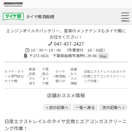
タイヤ館 西船橋
エンジンオイルやバッテリー、愛車のメンテナンスもタイヤ館に
お任せください！
047-437-2427
10：30 ～ 19：00 （作業受付 18：30迄）
〒273-0021 千葉県船橋市海神5-29-66
Map
都道
千葉
店舗
タイヤ・ホイ
タイヤ
日産エクストレイルのタイヤ
府県
県の
おス
ール専門店の
館 西船
交換とエアコンガスクリーニ
から
タイ
スメ
タイヤ館
橋TOP
ング作業！
探す
ヤ館
情報
店舗おススメ情報
< 前の記事へ
一覧へ戻る
次の記事へ >
日産エクストレイルのタイヤ交換とエアコンガスクリーニ
ング作業！