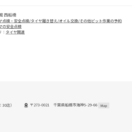
館 西船橋
ヤ点検・安全点検/タイヤ履き替え/オイル交換/その他ピット作業の予約
マの安全点検
リ：
タイヤ関連
〒273-0021 千葉県船橋市海神5-29-66
8：30迄）
Map