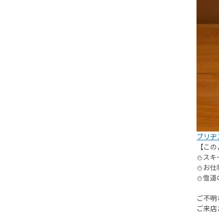
ブリヂ
【この
⛄️ス
⛄️お
⛄️雪
ご不明
ご来店