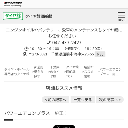
タイヤ館 西船橋
エンジンオイルやバッテリー、愛車のメンテナンスもタイヤ館に
お任せください！
047-437-2427
10：30 ～ 19：00 （作業受付 18：30迄）
〒273-0021 千葉県船橋市海神5-29-66
Map
都道府
千葉県
タイヤ館
店舗お
タイヤ・ホイール
パワーエアコン
県から
のタイ
西船橋
ススメ
専門店のタイヤ館
プラス 施工！
探す
ヤ館
TOP
情報
店舗おススメ情報
< 前の記事へ
一覧へ戻る
次の記事へ >
パワーエアコンプラス 施工！