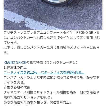
ブリヂストンのプレミアムコンフォートタイヤ「
REGNO GR-XⅢ
」
は、コンパクトカーにも適した高性能タイヤとして高く評価され
ています。
以下に、特にコンパクトカーにおける特徴やメリットをまとめま
す。
REGNO GR-XⅢ
の主な特徴（コンパクトカー向け）
1.
静粛性の向上
ロードノイズを約12%、パターンノイズを約8%低減 。
コンパクトカーのような車内空間が限られる車種でも、静かなド
ライブを実現。
2.
乗り心地の改善
タイヤのケース剛性とサイドウォール剛性を高め、細かな段差や
荒れた路面でもショックを吸収 。
小さな段差での衝撃が和らぎ、快適性が向上。