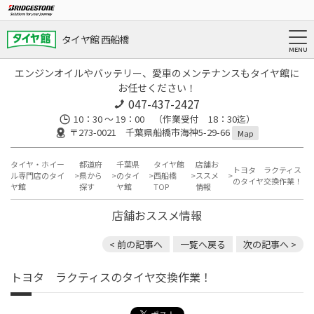
タイヤ館 西船橋
エンジンオイルやバッテリー、愛車のメンテナンスもタイヤ館に
お任せください！
047-437-2427
10：30 ～ 19：00 （作業受付 18：30迄）
〒273-0021 千葉県船橋市海神5-29-66
Map
タイヤ・ホイー
都道府
千葉県
タイヤ館
店舗お
トヨタ ラクティス
ル専門店のタイ
県から
のタイ
西船橋
ススメ
のタイヤ交換作業！
ヤ館
探す
ヤ館
TOP
情報
店舗おススメ情報
< 前の記事へ
一覧へ戻る
次の記事へ >
トヨタ ラクティスのタイヤ交換作業！