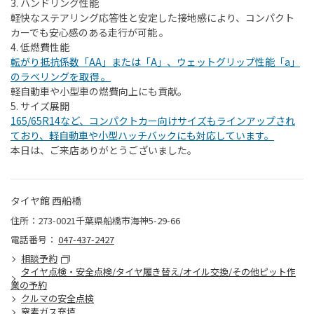
3.
ハンドリング性能
軽快なステアリング応答性と安定した接地感により、コンパクト
カーでも安心感のある走行が可能 。
4.
低燃費性能
転がり抵抗係数「AA」または「A」、ウェットグリップ性能「a」
のラベリングを取得 。
軽自動車や小型車の燃費向上にも貢献。
5.
サイズ展開
165/65R14など、コンパクトカー向けサイズもラインアップされ
ており、軽自動車や小型ハッチバックにも対応しています。
本日は、ご来店ありがとうございました。
タイヤ館 西船橋
住所：273-0021千葉県船橋市海神5-29-66
電話番号：
047-437-2427
相談予約
タイヤ点検・安全点検/タイヤ履き替え/オイル交換/その他ピット作
業の予約
クルマの安全点検
窒素ガス充填