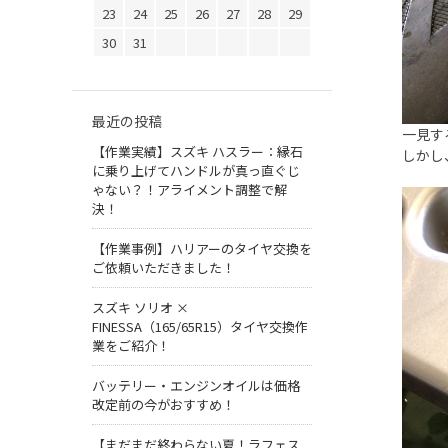
23
24
25
26
27
28
29
30
31
最近の投稿
一見す
【作業実績】スズキ ハスラー：縁石
しかし
に乗り上げてハンドルが真っ直ぐじ
ゃない？！アライメント調整で解
決！
【作業事例】ハリアーのタイヤ交換を
ご依頼いただきました！
スズキ ソリオ ×
FINESSA（165/65R15）タイヤ交換作
業をご紹介！
バッテリー・エンジンオイルは価格
改定前の今がおすすめ！
【まだまだ終わらない夏！ラフェス