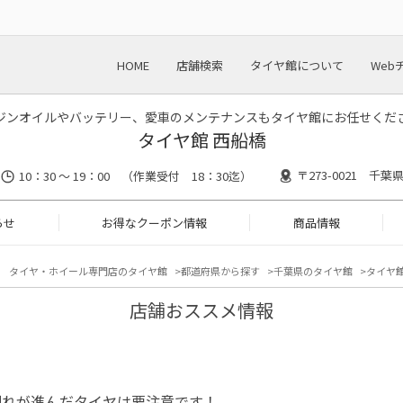
HOME
店舗検索
タイヤ館について
Web
ジンオイルやバッテリー、愛車のメンテナンスもタイヤ館にお任せくだ
タイヤ館 西船橋
〒273-0021 千葉
10：30 ～ 19：00 （作業受付 18：30迄）
らせ
お得なクーポン情報
商品情報
タイヤ・ホイール専門店のタイヤ館
都道府県から探す
千葉県のタイヤ館
タイヤ館
店舗おススメ情報
割れが進んだタイヤは要注意です！