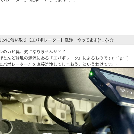
コンに匂い取り【エバポレーター】洗浄 やってます(^_-)-☆
ンのカビ臭、気になりませんか？？
ほとんどは風の源流にある『エバポレータ』によるものです(; ･`д･´)
エバポレーター』を直接洗浄してしまおう、というわけです。。