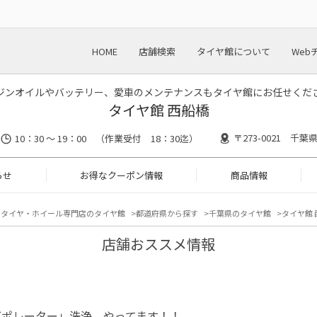
HOME
店舗検索
タイヤ館について
Web
ジンオイルやバッテリー、愛車のメンテナンスもタイヤ館にお任せくだ
タイヤ館 西船橋
〒273-0021 千葉
10：30 ～ 19：00 （作業受付 18：30迄）
らせ
お得なクーポン情報
商品情報
タイヤ・ホイール専門店のタイヤ館
都道府県から探す
千葉県のタイヤ館
タイヤ館 
店舗おススメ情報
バポレーター」洗浄 やってます！！