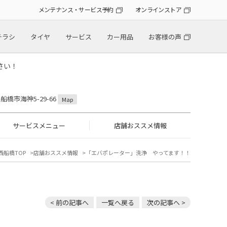
メンテナンス・サービス予約
オンラインストア
チラシ
タイヤ
サービス
カー用品
お客様の声
さい！
県船橋市海神5-29-66
Map
サービスメニュー
店舗おススメ情報
西船橋TOP
店舗おススメ情報
「エバポレーター」洗浄 やってます！！
< 前の記事へ
一覧へ戻る
次の記事へ >