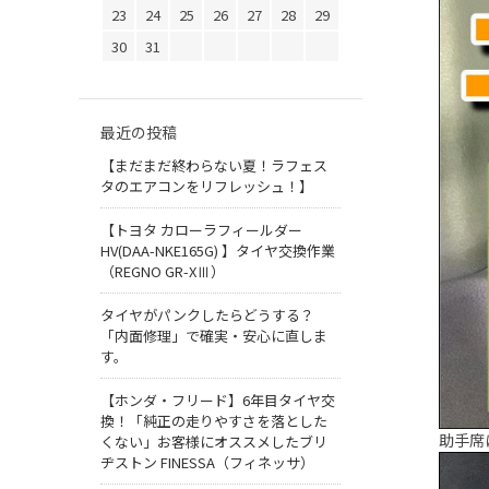
23
24
25
26
27
28
29
30
31
最近の投稿
【まだまだ終わらない夏！ラフェス
タのエアコンをリフレッシュ！】
【トヨタ カローラフィールダー
HV(DAA-NKE165G) 】タイヤ交換作業
（REGNO GR-XⅢ）
タイヤがパンクしたらどうする？
「内面修理」で確実・安心に直しま
す。
【ホンダ・フリード】6年目タイヤ交
換！「純正の走りやすさを落とした
助手席
くない」お客様にオススメしたブリ
ヂストン FINESSA（フィネッサ）