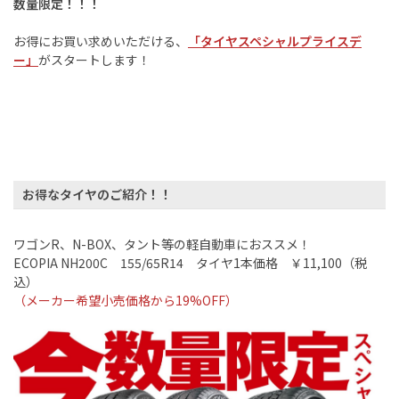
数量限定！！！
お得にお買い求めいただける、
「タイヤスペシャルプライスデ
ー」
がスタートします！
お得なタイヤのご紹介！！
ワゴン
R
、
N-BOX
、タント等の軽自動車におススメ！
ECOPIA NH200C
155/65R14
タイヤ
1
本価格 ￥
11,100
（税
込）
（メーカー希望小売価格から
19%OFF
）