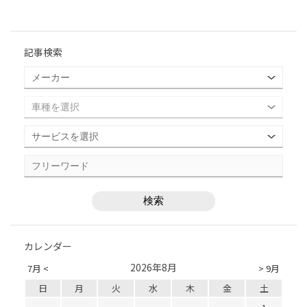
記事検索
カレンダー
2026年8月
7月 <
> 9月
日
月
火
水
木
金
土