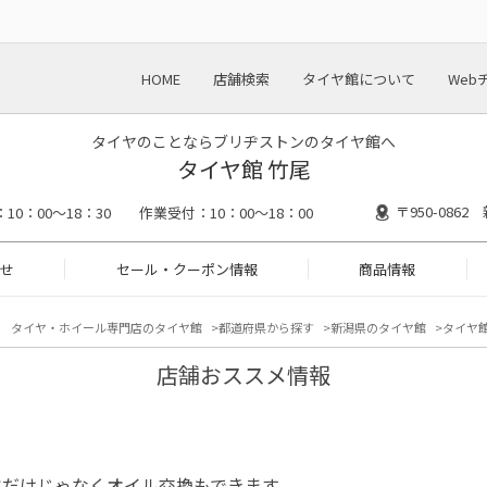
HOME
店舗検索
タイヤ館について
Web
タイヤのことならブリヂストンのタイヤ館へ
タイヤ館 竹尾
〒950-086
N：10：00～18：30 作業受付：10：00～18：00
せ
セール・クーポン情報
商品情報
タイヤ・ホイール専門店のタイヤ館
都道府県から探す
新潟県のタイヤ館
タイヤ館
店舗おススメ情報
ヤだけじゃなくオイル交換もできます