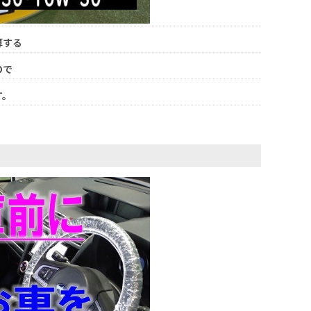
算する
ので
す。