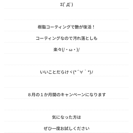
Σ(ﾟДﾟ)
樹脂コーティングで艶が復活！
コーティングなので汚れ落としも
楽々(/・ω・)/
いいことだらけヾ(*´∀｀*)ﾉ
８月の１か月間のキャンペーンになります
気になった方は
ぜひ一度お試しください