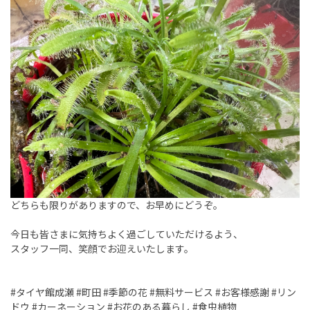
どちらも限りがありますので、お早めにどうぞ。
今日も皆さまに気持ちよく過ごしていただけるよう、
スタッフ一同、笑顔でお迎えいたします。
#
タイヤ館成瀬
#
町田
#
季節の花
#
無料サービス
#
お客様感謝
#
リン
ドウ
#
カーネーション
#
お花のある暮らし
#
食虫植物