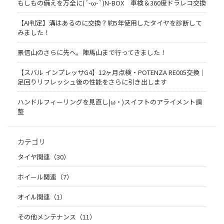
もしもの備えを万全に(´-ω-`)N-BOX 車検＆360度ドラレコ交換
【AI判定】溝はあるのに交換？約5年使用したタイヤを診断して
みました！
景信山のさらに先へ。陣馬山まで行ってきました！
【スバル インプレッサG4】12ヶ月点検・POTENZA RE005交換｜
足回りリフレッシュ後の性能をさらに引き出します
ハンドルフィーリングを見直し|ω・)スイフトのアライメント調
整
カテゴリ
タイヤ関連（30）
ホイール関連（7）
オイル関連（1）
その他メンテナンス（11）