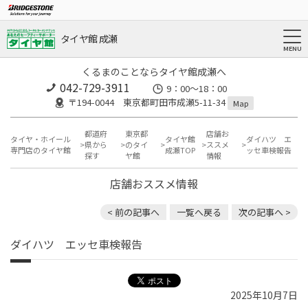
タイヤ館 成瀬
くるまのことならタイヤ館成瀬へ
042-729-3911
9：00～18：00
〒194-0044 東京都町田市成瀬5-11-34
Map
都道府
東京都
店舗お
タイヤ・ホイール
タイヤ館
ダイハツ エ
県から
のタイ
ススメ
専門店のタイヤ館
成瀬TOP
ッセ車検報告
探す
ヤ館
情報
店舗おススメ情報
< 前の記事へ
一覧へ戻る
次の記事へ >
ダイハツ エッセ車検報告
2025年10月7日