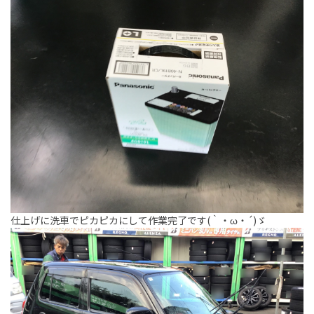
仕上げに洗車でピカピカにして作業完了です(｀・ω・´)ゞ