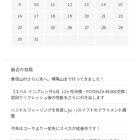
9
10
11
12
13
14
15
16
17
18
19
20
21
22
23
24
25
26
27
28
29
30
31
最近の投稿
景信山のさらに先へ。陣馬山まで行ってきました！
【スバル インプレッサG4】12ヶ月点検・POTENZA RE005交換｜
足回りリフレッシュ後の性能をさらに引き出します
ハンドルフィーリングを見直し|ω・)スイフトのアライメント調
整
今年はゴーヤより一足先にスイカが成長中です！