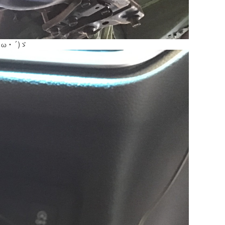
ω・´)ゞ