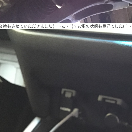
交換もさせていただきました(｀・ω・´)ゞお車の状態も良好でした(｀・