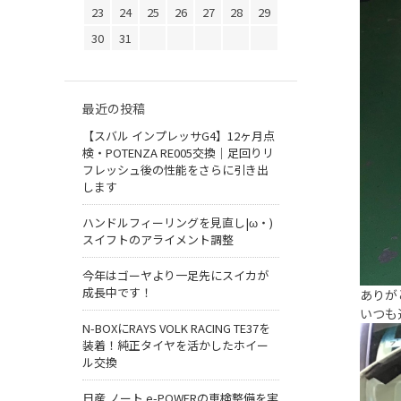
23
24
25
26
27
28
29
30
31
最近の投稿
【スバル インプレッサG4】12ヶ月点
検・POTENZA RE005交換｜足回りリ
フレッシュ後の性能をさらに引き出
します
ハンドルフィーリングを見直し|ω・)
スイフトのアライメント調整
今年はゴーヤより一足先にスイカが
成長中です！
ありが
いつも
N-BOXにRAYS VOLK RACING TE37を
装着！純正タイヤを活かしたホイー
ル交換
日産 ノート e-POWERの車検整備を実