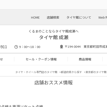
HOME
店舗検索
タイヤ館について
Web
くるまのことならタイヤ館成瀬へ
タイヤ館 成瀬
3911
〒194-0044 東京都町田市成瀬5
9：00～18：00
せ
セール・クーポン情報
商品情報
タイヤ・ホイール専門店のタイヤ館
都道府県から探す
東京都のタイヤ館
店舗おススメ情報
月点検＆電源ソケット点検