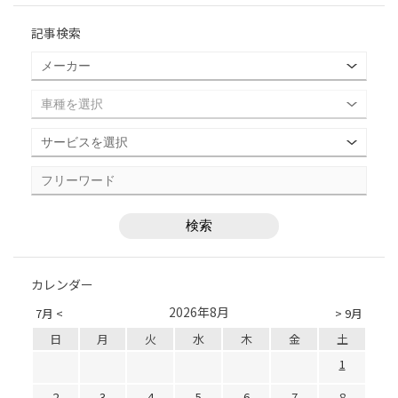
記事検索
カレンダー
2026年8月
7月 <
> 9月
日
月
火
水
木
金
土
1
2
3
4
5
6
7
8