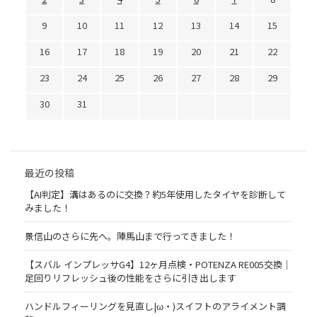
9
10
11
12
13
14
15
16
17
18
19
20
21
22
23
24
25
26
27
28
29
30
31
最近の投稿
【AI判定】溝はあるのに交換？約5年使用したタイヤを診断して
みました！
景信山のさらに先へ。陣馬山まで行ってきました！
【スバル インプレッサG4】12ヶ月点検・POTENZA RE005交換｜
足回りリフレッシュ後の性能をさらに引き出します
ハンドルフィーリングを見直し|ω・)スイフトのアライメント調