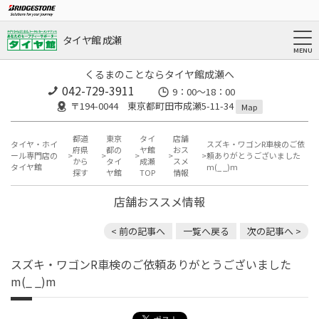
タイヤ館 成瀬
くるまのことならタイヤ館成瀬へ
042-729-3911
9：00～18：00
〒194-0044 東京都町田市成瀬5-11-34
Map
都道
東京
タイ
店舗
タイヤ・ホイ
スズキ・ワゴンR車検のご依
府県
都の
ヤ館
おス
ール専門店の
頼ありがとうございました
から
タイ
成瀬
スメ
タイヤ館
m(_ _)m
探す
ヤ館
TOP
情報
店舗おススメ情報
< 前の記事へ
一覧へ戻る
次の記事へ >
スズキ・ワゴンR車検のご依頼ありがとうございました
m(_ _)m